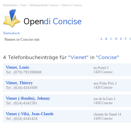
Telefonbuch
Vaud
Telefonauskunft Concise
Vienet in Concise
Open
di Concise
Telefonbuch
Namen in Concise mit:
A
B
C
D
E
F
4 Telefonbucheinträge für
"Vienet"
in
"Concise"
Vienet, Louis
en Portel
3
Tel.:
(079) 795398608
1426
Concise
Viénet, Thierry
aux Petits Prés
2
Tel.:
(024) 4341609
1426
Concise
Vienet (-Roulin), Johnny
rue de la Gare
1
Tel.:
(024) 4341591
1426
Concise
Vienet (-Vils), Jean-Claude
chemin du Stand
14
Tel.:
(024) 4341424
1426
Concise