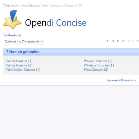
Telefonbuch
Open Directory Vaud
Concise
Namen mit W
Open
di Concise
Telefonbuch
Namen in Concise mit:
A
B
C
D
E
F
7 Namen gefunden
Waber Concise (1)
Wittwer Concise (1)
Weber Concise (2)
Wüstiner Concise (1)
Werdmuller Concise (1)
Wyss Concise (2)
Impressum
Datenschutz