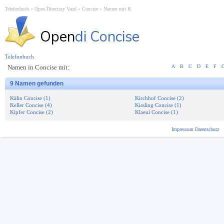
Telefonbuch
Open Directory Vaud
Concise
Namen mit K
Open
di Concise
Telefonbuch
Namen in Concise mit:
A
B
C
D
E
F
9 Namen gefunden
Kälin Concise (1)
Kirchhof Concise (2)
Keller Concise (4)
Kissling Concise (1)
Kipfer Concise (2)
Klaeui Concise (1)
Impressum
Datenschutz