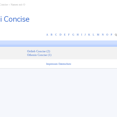
Concise
Namen mit O
i Concise
A
B
C
D
E
F
G
H
I
J
K
L
M
N
O
P
Q
Ortlieb Concise (2)
Othenin Concise (1)
Impressum
Datenschutz