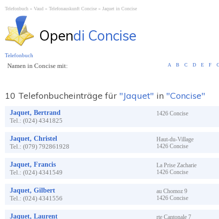
Telefonbuch
Vaud
Telefonauskunft Concise
Jaquet in Concise
Open
di Concise
Telefonbuch
Namen in Concise mit:
A
B
C
D
E
F
10 Telefonbucheinträge für
"Jaquet"
in
"Concise"
Jaquet, Bertrand
1426
Concise
Tel.:
(024) 4341825
Jaquet, Christel
Haut-du-Village
Tel.:
(079) 792861928
1426
Concise
Jaquet, Francis
La Prise Zacharie
Tel.:
(024) 4341549
1426
Concise
Jaquet, Gilbert
au Chomoz
9
Tel.:
(024) 4341556
1426
Concise
Jaquet, Laurent
rte Cantonale
7